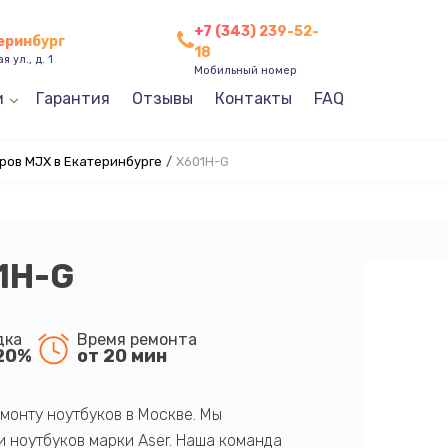
+7 (343) 239-52-
теринбург
18
 ул., д. 1
Мобильный номер
и
Гарантия
Отзывы
Контакты
FAQ
ров MJX в Екатеринбурге
/
X601H-G
1H-G
дка
Время ремонта
20%
от 20 мин
монту ноутбуков в Москве. Мы
 ноутбуков марки Aser. Наша команда