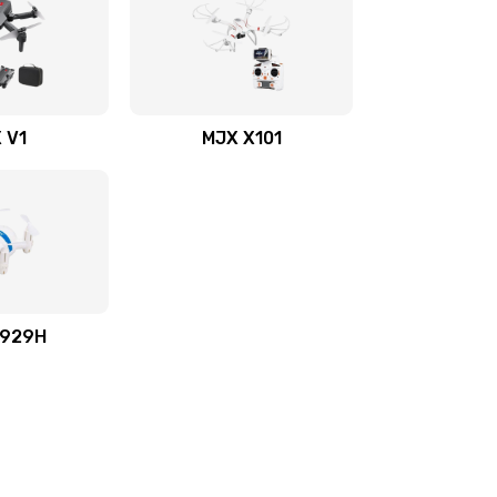
 V1
MJX X101
X929H