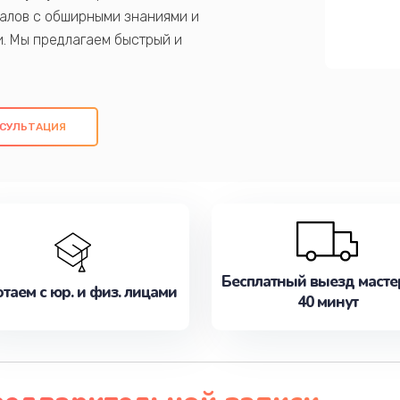
алов с обширными знаниями и
и. Мы предлагаем быстрый и
ем оригинальных компонентов, а также
ых работ. Наша цель - предоставить
ое обслуживание, удовлетворяя их
СУЛЬТАЦИЯ
медлите записаться на ремонт уже
Бесплатный выезд масте
таем с юр. и физ. лицами
40 минут