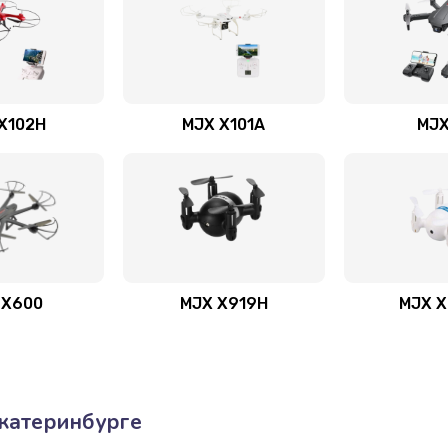
X102H
MJX X101A
MJX
 X600
MJX X919H
MJX 
катеринбурге