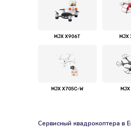
MJX X906T
MJX 
MJX X705C-W
MJX
Сервисный квадрокоптера в Е