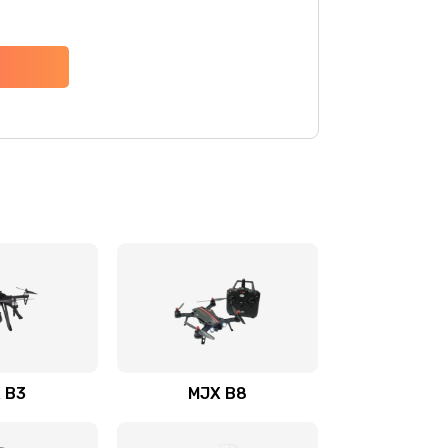
 B3
MJX B8