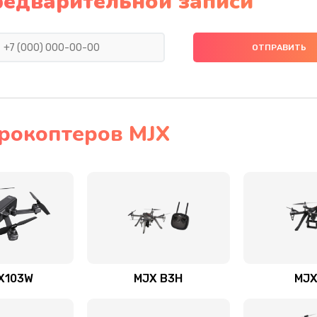
редварительной записи
рокоптеров MJX
X103W
MJX B3H
MJX