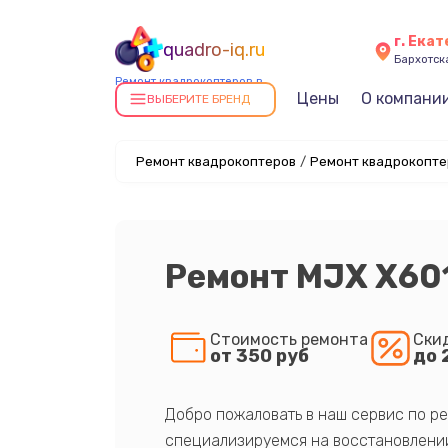
г. Ека
quadro-iq.ru
Бархотская
Ремонт квадрокоптеров в
Цены
О компани
Екатеринбурге
ВЫБЕРИТЕ БРЕНД
Ремонт квадрокоптеров
/
Ремонт квадрокопте
Ремонт MJX X60
Стоимость ремонта
Ски
от 350 руб
до 
Добро пожаловать в наш сервис по ре
специализируемся на восстановлении