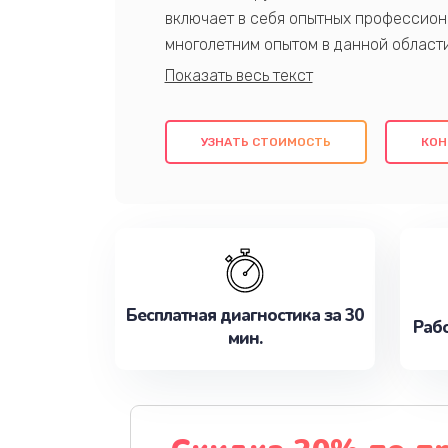
включает в себя опытных профессион
многолетним опытом в данной област
качественный ремонт с использовани
гарантируем качество всех проведенн
клиентам надежное и профессиональн
УЗНАТЬ СТОИМОСТЬ
КОН
потребности наилучшим образом. Не 
сейчас!
Бесплатная диагностика за 30
Рабо
мин.