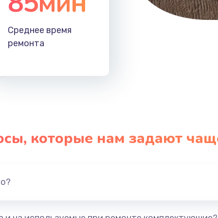
85мин
Среднее время
ремонта
осы, которые нам задают чащ
но?