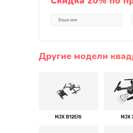
Скидка 20% по п
Другие модели квад
MJX B12EIS
MJX 