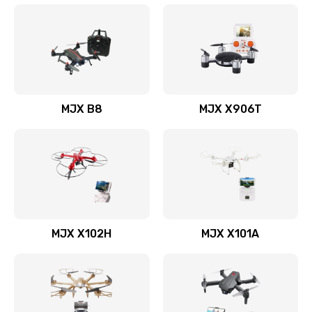
MJX B8
MJX X906T
MJX X102H
MJX X101A