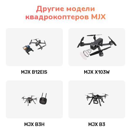
Другие модели
квадрокоптеров MJX
MJX B12EIS
MJX X103W
MJX B3H
MJX B3