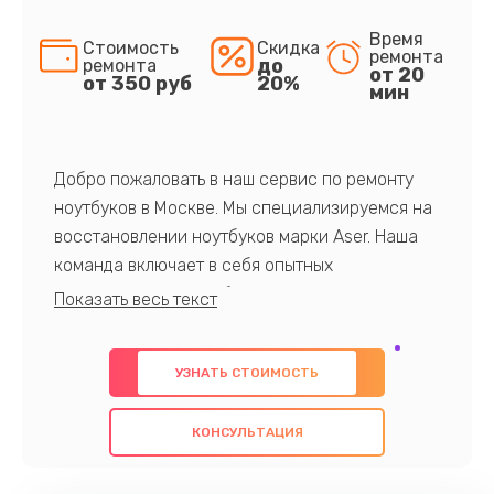
Время
Стоимость
Скидка
ремонта
до
ремонта
от 20
от 350 руб
20%
мин
Добро пожаловать в наш сервис по ремонту
ноутбуков в Москве. Мы специализируемся на
восстановлении ноутбуков марки Aser. Наша
команда включает в себя опытных
профессионалов с обширными знаниями и
многолетним опытом в данной области. Мы
предлагаем быстрый и качественный ремонт с
УЗНАТЬ СТОИМОСТЬ
использованием оригинальных компонентов, а
также гарантируем качество всех
КОНСУЛЬТАЦИЯ
проведенных работ. Наша цель - предоставить
клиентам надежное и профессиональное