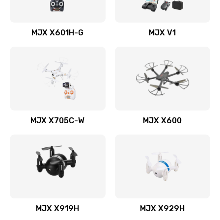
MJX X601H-G
MJX V1
MJX X705C-W
MJX X600
MJX X919H
MJX X929H