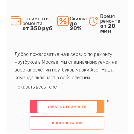
Время
Стоимость
Скидка
ремонта
до
ремонта
от 20
от 350 руб
20%
мин
Добро пожаловать в наш сервис по ремонту
ноутбуков в Москве. Мы специализируемся на
восстановлении ноутбуков марки Aser. Наша
команда включает в себя опытных
профессионалов с обширными знаниями и
многолетним опытом в данной области. Мы
предлагаем быстрый и качественный ремонт с
УЗНАТЬ СТОИМОСТЬ
использованием оригинальных компонентов, а
также гарантируем качество всех
КОНСУЛЬТАЦИЯ
проведенных работ. Наша цель - предоставить
клиентам надежное и профессиональное