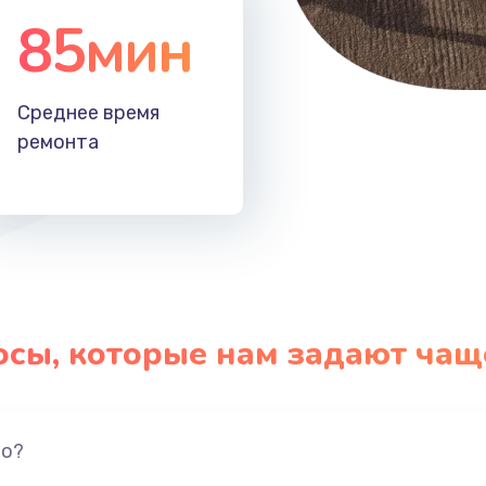
85мин
Среднее время
ремонта
осы, которые нам задают чащ
но?