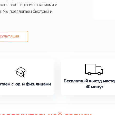
алов с обширными знаниями и
и. Мы предлагаем быстрый и
ем оригинальных компонентов, а также
ых работ. Наша цель - предоставить
ое обслуживание, удовлетворяя их
СУЛЬТАЦИЯ
медлите записаться на ремонт уже
Бесплатный выезд масте
таем с юр. и физ. лицами
40 минут