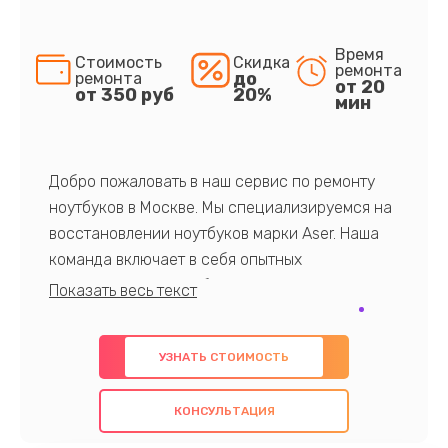
Время
Стоимость
Скидка
ремонта
до
ремонта
от 20
от 350 руб
20%
мин
Добро пожаловать в наш сервис по ремонту
ноутбуков в Москве. Мы специализируемся на
восстановлении ноутбуков марки Aser. Наша
команда включает в себя опытных
профессионалов с обширными знаниями и
многолетним опытом в данной области. Мы
предлагаем быстрый и качественный ремонт с
УЗНАТЬ СТОИМОСТЬ
использованием оригинальных компонентов, а
также гарантируем качество всех
КОНСУЛЬТАЦИЯ
проведенных работ. Наша цель - предоставить
клиентам надежное и профессиональное