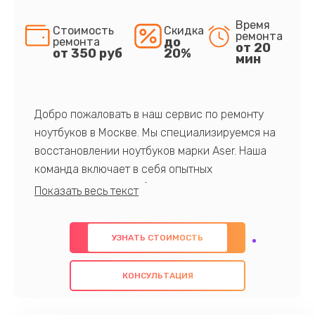
Время
Стоимость
Скидка
ремонта
до
ремонта
от 20
от 350 руб
20%
мин
Добро пожаловать в наш сервис по ремонту
ноутбуков в Москве. Мы специализируемся на
восстановлении ноутбуков марки Aser. Наша
команда включает в себя опытных
профессионалов с обширными знаниями и
многолетним опытом в данной области. Мы
предлагаем быстрый и качественный ремонт с
УЗНАТЬ СТОИМОСТЬ
использованием оригинальных компонентов, а
также гарантируем качество всех
КОНСУЛЬТАЦИЯ
проведенных работ. Наша цель - предоставить
клиентам надежное и профессиональное