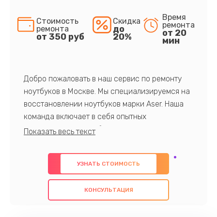
Время
Стоимость
Скидка
ремонта
до
ремонта
от 20
от 350 руб
20%
мин
Добро пожаловать в наш сервис по ремонту
ноутбуков в Москве. Мы специализируемся на
восстановлении ноутбуков марки Aser. Наша
команда включает в себя опытных
профессионалов с обширными знаниями и
многолетним опытом в данной области. Мы
предлагаем быстрый и качественный ремонт с
УЗНАТЬ СТОИМОСТЬ
использованием оригинальных компонентов, а
также гарантируем качество всех
КОНСУЛЬТАЦИЯ
проведенных работ. Наша цель - предоставить
клиентам надежное и профессиональное