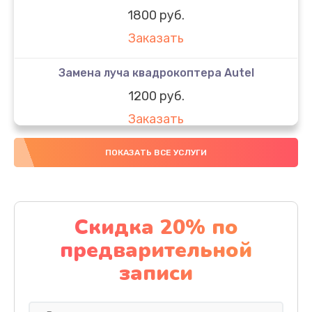
1800 руб.
Заказать
Замена луча квадрокоптера Autel
1200 руб.
Заказать
Замена GPS-модуля
ПОКАЗАТЬ ВСЕ УСЛУГИ
1500 руб.
Заказать
Скидка 20% по
Настройка шифрования Wi-Fi
предварительной
1000 руб.
записи
Заказать