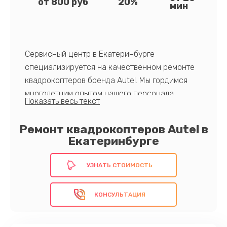
от 800 руб
20%
мин
Сервисный центр в Екатеринбурге
специализируется на качественном ремонте
квадрокоптеров бренда Autel. Мы гордимся
многолетним опытом нашего персонала,
использованием только оригинальных
запчастей и быстрым обслуживанием. Наша
Ремонт квадрокоптеров Autel в
команда прошла профессиональное обучение
Екатеринбурге
и имеет глубокие знания в области
технического обслуживания дронов.
УЗНАТЬ СТОИМОСТЬ
Обратитесь к профессионалам!
КОНСУЛЬТАЦИЯ