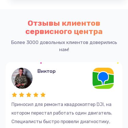
Не позволяйте поломкам остановить ваше
стремление к полетам. Обращайтесь в наш
Отзывы клиентов
сервисный центр, и мы поможем вашему
сервисного центра
квадрокоптеру вновь подняться в воздух!
Более 3000 довольных клиентов доверились
нам!
Виктор
Приносил для ремонта квадрокоптер DJI, на
котором перестал работать один двигатель.
Специалисты быстро провели диагностику,