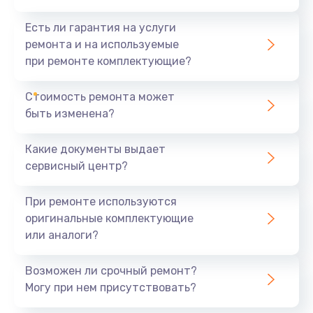
оригинальные запчасти и комплектующие;
Есть ли гарантия на услуги
Гарантию на ремонт
– предоставляем
ремонта и на используемые
гарантию на выполненные работы и
при ремонте комплектующие?
замененные детали;
Конкурентные цены
– мы предлагаем
высококачественные услуги по ремонту по
Стоимость ремонта может
доступным ценам.
быть изменена?
Мы гарантируем, что ваш квадрокоптер будет
Какие документы выдает
возвращен вам в идеальном состоянии.
сервисный центр?
Свяжитесь с нами
При ремонте используются
оригинальные комплектующие
Если ваш квадрокоптер нуждается в ремонте,
или аналоги?
звоните по телефону +7 (343) 239-52-18 или
приходите в наш офис по адресу Бархотская ул., д.
Возможен ли срочный ремонт?
1 в Екатеринбурге. Мы готовы ответить на все
Могу при нем присутствовать?
ваши вопросы и назначить удобное время для
диагностики и ремонта.