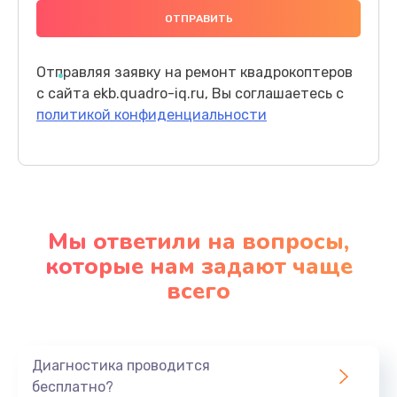
очищайте моторы от пыли и грязи;
Заказать
Проблемы с электроникой
– защищайте
устройство от влаги и не допускайте
Отправляя заявку на ремонт квадрокоптеров
перегрузок электросети.
с сайта ekb.quadro-iq.ru, Вы соглашаетесь с
Своевременное обслуживание увеличивает срок
политикой конфиденциальности
службы квадрокоптера и снижает риск его
поломки.
Почему выбирают наш сервис
Мы ответили на вопросы,
Наш сервисный центр в Екатеринбурге предлагает:
которые нам задают чаще
Опытные специалисты
– наши мастера
всего
имеют глубокие знания и большой опыт
работы с различными моделями
квадрокоптеров;
Диагностика проводится
Оригинальные запчасти
– для всех видов
бесплатно?
ремонтных работ мы используем только