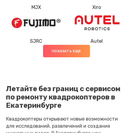
MJX
Xiro
Замена луча
1200 руб.
Заказать
SJRC
Autel
Замена лопасти
ПОКАЗАТЬ ЕЩЕ
1400 руб.
Заказать
Замена GPS-модуля
Летайте без границ с сервисом
1500 руб.
по ремонту квадрокоптеров в
Заказать
Екатеринбурге
Замена корпуса
Квадрокоптеры открывают новые возможности
1600 руб.
для исследований, развлечений и создания